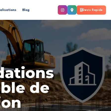
alisations
Blog
Devis Rapide
dations
able de
ion