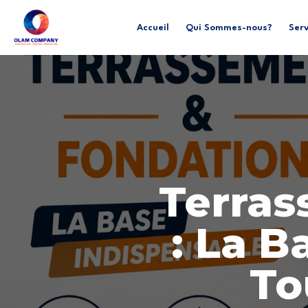
Accueil
Qui Sommes-nous?
Serv
Terras
: La B
To