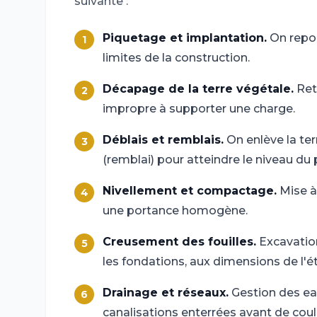
suivante :
Piquetage et implantation.
On report
1
limites de la construction.
Décapage de la terre végétale.
Retr
2
impropre à supporter une charge.
Déblais et remblais.
On enlève la ter
3
(remblai) pour atteindre le niveau du 
Nivellement et compactage.
Mise à
4
une portance homogène.
Creusement des fouilles.
Excavation
5
les fondations, aux dimensions de l'é
Drainage et réseaux.
Gestion des ea
6
canalisations enterrées avant de coul