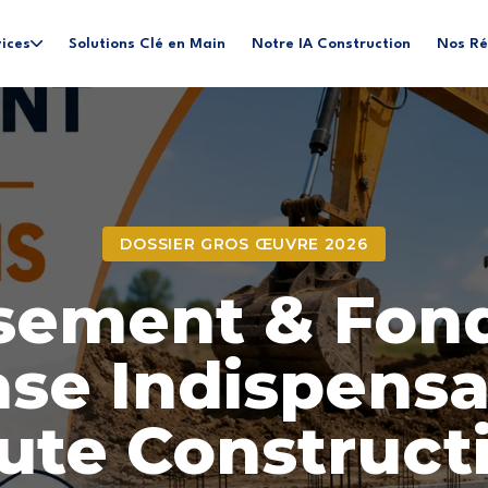
ices
Solutions Clé en Main
Notre IA Construction
Nos Ré
DOSSIER GROS ŒUVRE 2026
sement & Fon
ase Indispens
ute Construct