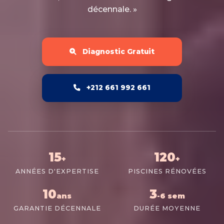
décennale. »
Diagnostic Gratuit
+212 661 992 661
15
120
+
+
ANNÉES D'EXPERTISE
PISCINES RÉNOVÉES
10
3
ans
-6 sem
GARANTIE DÉCENNALE
DURÉE MOYENNE