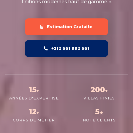
finitions modernes haut de gamme. »
Estimation Gratuite
+212 661 992 661
15
200
+
+
ANNÉES D'EXPERTISE
VILLAS FINIES
12
5
+
★
CORPS DE MÉTIER
NOTE CLIENTS