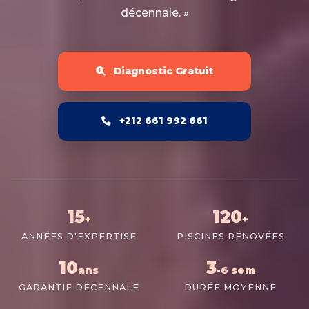
décennale. »
Diagnostic Gratuit
+212 661 992 661
15
120
+
+
ANNÉES D'EXPERTISE
PISCINES RÉNOVÉES
10
3
ans
-6 sem
GARANTIE DÉCENNALE
DURÉE MOYENNE