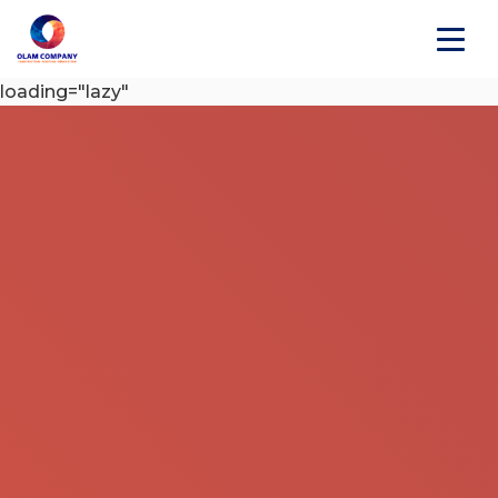
loading="lazy"