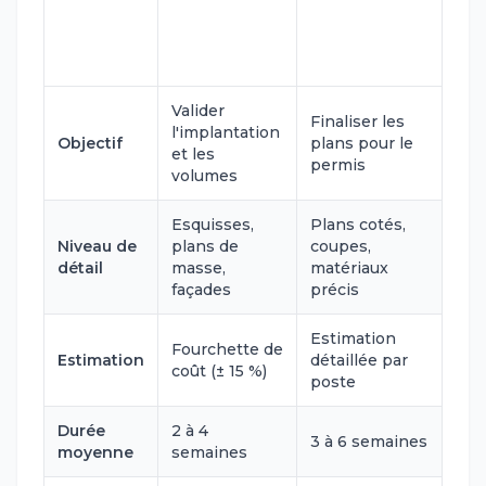
Avant-Projet
Avant-Projet
Critère
Sommaire
Détaillé (APD)
(APS)
Valider
Finaliser les
l'implantation
Objectif
plans pour le
et les
permis
volumes
Esquisses,
Plans cotés,
Niveau de
plans de
coupes,
détail
masse,
matériaux
façades
précis
Estimation
Fourchette de
Estimation
détaillée par
coût (± 15 %)
poste
Durée
2 à 4
3 à 6 semaines
moyenne
semaines